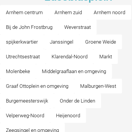
Arnhem centrum
Arnhem zuid
Arnhem noord
Bij de John Frostbrug
Weverstraat
spijkerkwartier
Janssingel
Groene Weide
Utrechtsestraat
Klarendal-Noord
Markt
Molenbeke
Middelgraaflaan en omgeving
Graaf Ottoplein en omgeving
Malburgen-West
Burgemeesterswijk
Onder de Linden
Velperweg-Noord
Heijenoord
Zeegsingel en omgeving