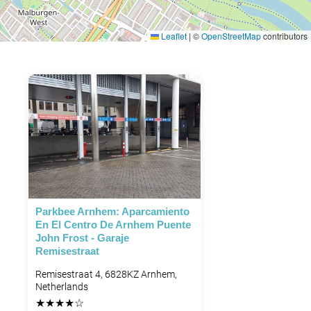
Leaflet
|
©
OpenStreetMap
contributors
Parkbee Arnhem: Aparcamiento
En El Centro De Arnhem Puente
John Frost - Garaje
Remisestraat
Remisestraat 4, 6828KZ Arnhem,
Netherlands
★
★
★
★
☆