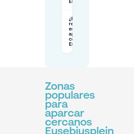
Eusebiusplein?
¿Puedo
reservar un
espacio de
aparcamiento
cerca de
Eusebiusplein?
Zonas
populares
para
aparcar
cercanos
Eusebiusplein