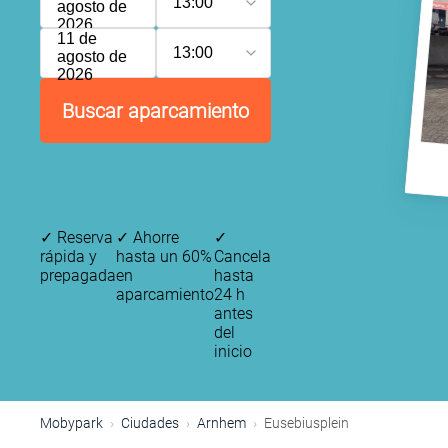
13:00
agosto de
2026
11 de
13:00
agosto de
2026
Buscar aparcamiento
✓
Reserva
✓
Ahorre
✓
rápida y
hasta un 60%
Cancela
prepagada
en
hasta
aparcamiento
24 h
antes
del
inicio
Mobypark
Ciudades
Arnhem
Eusebiusplein