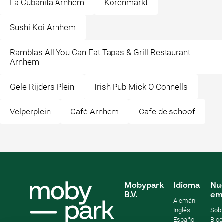
La Cubanita Arnhem
Korenmarkt
Sushi Koi Arnhem
Ramblas All You Can Eat Tapas & Grill Restaurant
Arnhem
Gele Rijders Plein
Irish Pub Mick O'Connells
Velperplein
Café Arnhem
Cafe de schoof
Mobypark
Idioma
Nu
B.V.
em
Alemán
Inglés
Sob
Español
Blo