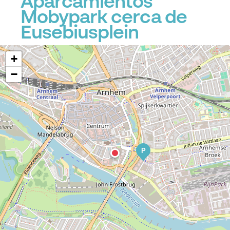
Aparcamientos
Mobypark cerca de
Eusebiusplein
+
−
P