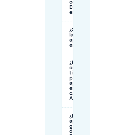
cerca de
Eusebiusplein
en Arnhem?
¿Cuáles son
las tarifas de
aparcamiento
en Arnhem?
¿Por
cuánto
tiempo
puedo
aparcar
en la
calle en
Arnhem?
¿Hay
aparcamiento
gratuito cerca
de