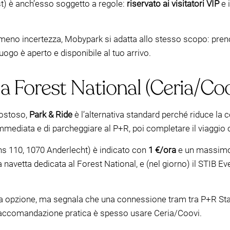
t) è anch’esso soggetto a regole:
riservato ai visitatori VIP
e 
eno incertezza, Mobypark si adatta allo stesso scopo: prenot
uogo è aperto e disponibile al tuo arrivo.
a Forest National (Ceria/Coov
costoso,
Park & Ride
è l’alternativa standard perché riduce la c
mmediata e di parcheggiare al P+R, poi completare il viaggio c
 110, 1070 Anderlecht) è indicato con
1 €/ora
e un massimo
 navetta dedicata al Forest National, e (nel giorno) il STIB E
ra opzione, ma segnala che una connessione tram tra P+R Stall
 raccomandazione pratica è spesso usare Ceria/Coovi.