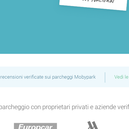
P
P
|
P
recensioni verificate sui parcheggi Mobypark
Vedi le
P
P
archeggio con proprietari privati e aziende verific
P
P