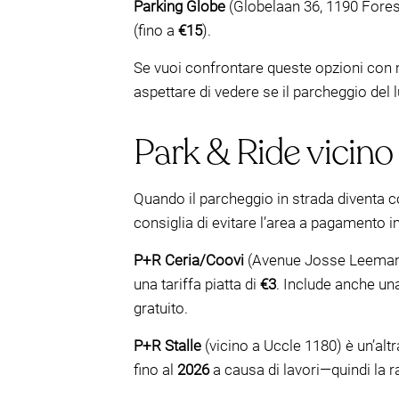
Parking Globe
(Globelaan 36, 1190 Fores
(fino a
€15
).
Se vuoi confrontare queste opzioni con m
aspettare di vedere se il parcheggio del l
Park & Ride vicino 
Quando il parcheggio in strada diventa 
consiglia di evitare l’area a pagamento i
P+R Ceria/Coovi
(Avenue Josse Leemans
una tariffa piatta di
€3
. Include anche una
gratuito.
P+R Stalle
(vicino a Uccle 1180) è un’alt
fino al
2026
a causa di lavori—quindi la