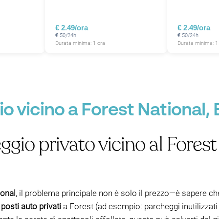
€ 2.49/ora
€ 2.49/ora
€ 50/24h
€ 50/24h
Durata minima: 1 ora
Durata minima: 1
 vicino a Forest National, 
gio privato vicino al Forest
ional
, il problema principale non è solo il prezzo—è sapere ch
posti auto privati
a Forest (ad esempio: parcheggi inutilizzati di