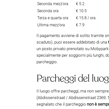
Seconda mezz’ora
€ 5.2
Seconda ora
€ 10.5
Terza e quarta ora
€ 15.8 / ora
Ultima mezz’ora
€ 7.9
Il pagamento avviene di solito tramite s
scaduto), puoi essere addebitato di una
un posto privato prenotato su Mobypark è
specialmente per soggiorni più lunghi, d
parcheggio.
Parcheggi del luogo 
Il luogo offre parcheggi, ma non sempr
(Abdissenstraat / Abdissenstraat 2369, 1
segnalato che il parcheggio
non è sempr