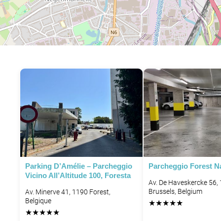
Parking D’Amélie – Parcheggio
Parcheggio Forest Na
Vicino All’Altitude 100, Foresta
Av. De Haveskercke 56,
Brussels, Belgium
Av. Minerve 41, 1190 Forest,
Belgique
★
★
★
★
★
★
★
★
★
★