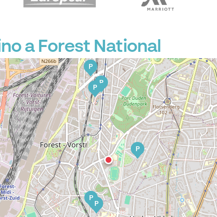
no a Forest National
P
P
P
P
P
P