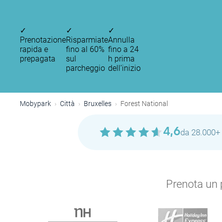
✓
✓
✓
Prenotazione
Risparmiate
Annulla
rapida e
fino al 60%
fino a 24
P
prepagata
sul
h prima
parcheggio
dell’inizio
Mobypark
Città
Bruxelles
Forest National
4,6
da 28.000+ 
P
P
Prenota un p