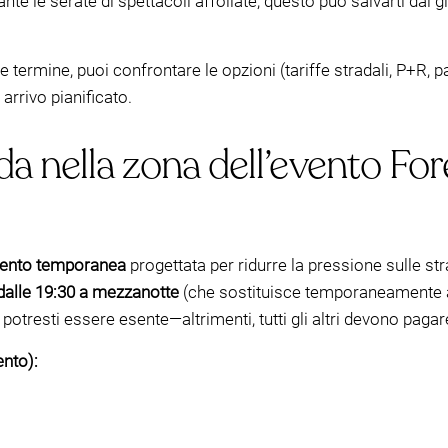
e le serate di spettacoli affollate, questo può salvarti dal gi
eve termine, puoi confrontare le opzioni (tariffe stradali, P+R, 
arrivo pianificato.
da nella zona dell’evento For
vento temporanea
progettata per ridurre la pressione sulle str
 dalle 19:30 a mezzanotte
(che sostituisce temporaneamente al
otresti essere esente—altrimenti, tutti gli altri devono pagare
ento):