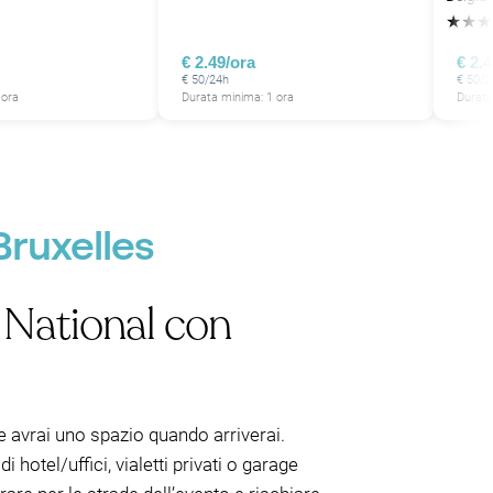
★
★
★
€ 2.49/ora
€ 2.
€ 50/24h
€ 50/2
 ora
Durata minima: 1 ora
Durata
Bruxelles
 National con
e avrai uno spazio quando arriverai.
 hotel/uffici, vialetti privati o garage