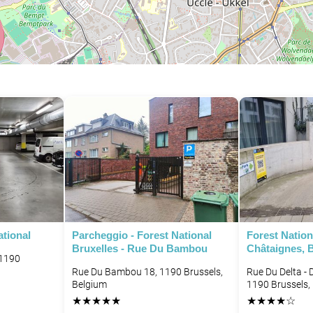
P
tional
Parcheggio - Forest National
Forest Nation
Bruxelles - Rue Du Bambou
Châtaignes, B
 1190
Rue Du Bambou 18, 1190 Brussels,
Rue Du Delta - 
Belgium
1190 Brussels,
★
★
★
★
★
★
★
★
★
☆