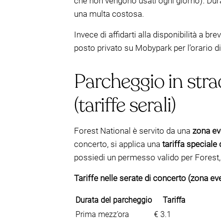
che non vengono usati ogni giorno). Durant
una multa costosa.
Invece di affidarti alla disponibilità a br
posto privato su Mobypark per l’orario di 
Parcheggio in stra
(tariffe serali)
Forest National è servito da una
zona e
concerto, si applica una
tariffa speciale
possiedi un permesso valido per Forest, p
Tariffe nelle serate di concerto (zona ev
Durata del parcheggio
Tariffa
Prima mezz’ora
€ 3.1