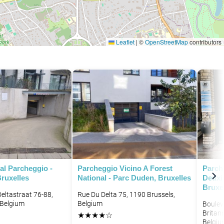
Leaflet
|
©
OpenStreetMap
contributors
al Parcheggio -
Parcheggio Vicino A Forest
Parch
ruxelles
National - Parc Duden, Bruxelles
Deuxi
Bruxe
Deltastraat 76-88,
Rue Du Delta 75, 1190 Brussels,
 Belgium
Belgium
Boulev
Britan
★
★
★
★
☆
Belgiu