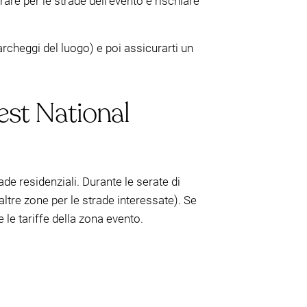
rare per le strade dell’evento e rischiare
parcheggi del luogo) e poi assicurarti un
est National
ade residenziali. Durante le serate di
tre zone per le strade interessate). Se
 le tariffe della zona evento.