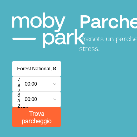
Parche
Prenota un parche
stress.
7
00:00
agosto
2026
8
00:00
agosto
2026
Trova
parcheggio