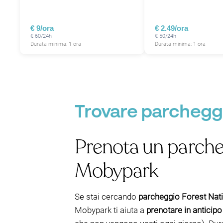
€ 9/ora
€ 2.49/ora
€ 60/24h
€ 50/24h
Durata minima: 1 ora
Durata minima: 1 ora
Trovare parcheggio
Prenota un parcheg
Mobypark
Se stai cercando
parcheggio Forest Nat
Mobypark ti aiuta a
prenotare in anticipo 