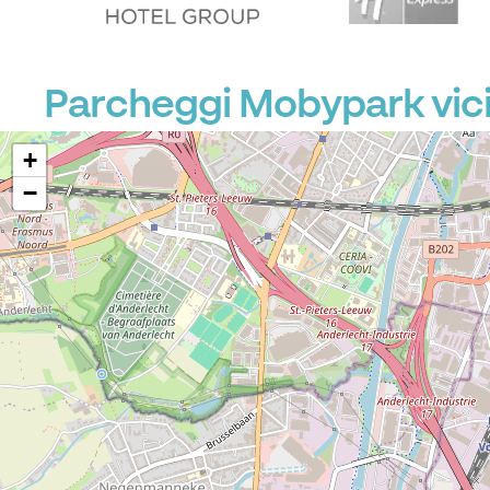
Parcheggi Mobypark vici
P
+
−