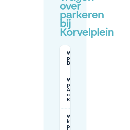
over
parkeren
bij
Korvelplein
Waar kan ik
parkeren op
Besterdplein?
Waar kan ik
parkeren bij
Albert Heijn
op
Korvelplein?
Waar
kan ik
parkeren