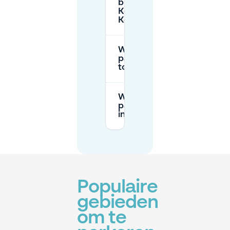
bij de
Korvelse
Kerk?
Waar is
parkeren
toegestaan?
Wat zijn de
parkeertarieven
in Tilburg?
Populaire
gebieden
om te