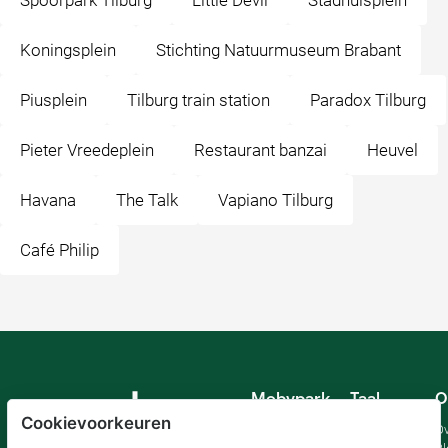
Spoorpark Tilburg
Little Devil
Stadhuisplein
Koningsplein
Stichting Natuurmuseum Brabant
Piusplein
Tilburg train station
Paradox Tilburg
Pieter Vreedeplein
Restaurant banzai
Heuvel
Havana
The Talk
Vapiano Tilburg
Café Philip
Mobypark
Taal
O
B.V.
Cookievoorkeuren
Duits
Ov