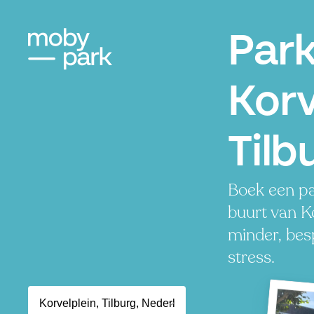
Par
Korv
Tilb
Boek een pa
buurt van Ko
minder, besp
stress.