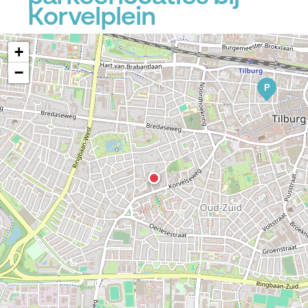
Korvelplein
+
−
P