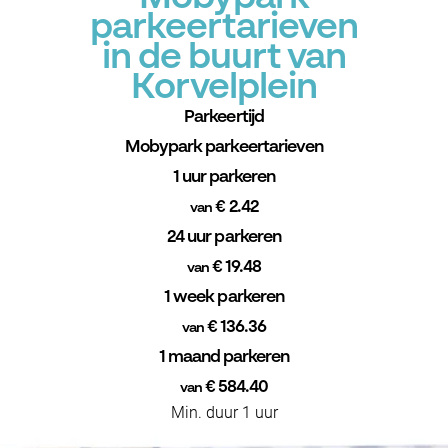
parkeertarieven
in de buurt van
Korvelplein
Parkeertijd
Mobypark parkeertarieven
1 uur parkeren
€ 2.42
van
24 uur parkeren
€ 19.48
van
1 week parkeren
€ 136.36
van
1 maand parkeren
€ 584.40
van
Min. duur 1 uur