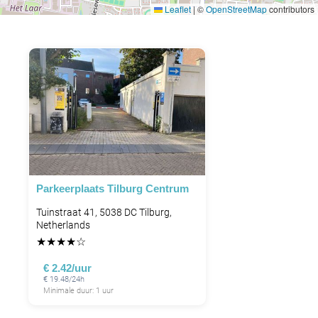
Leaflet
|
©
OpenStreetMap
contributors
Parkeerplaats Tilburg Centrum
Tuinstraat 41, 5038 DC Tilburg,
Netherlands
★
★
★
★
☆
€ 2.42/uur
€ 19.48/24h
Minimale duur: 1 uur