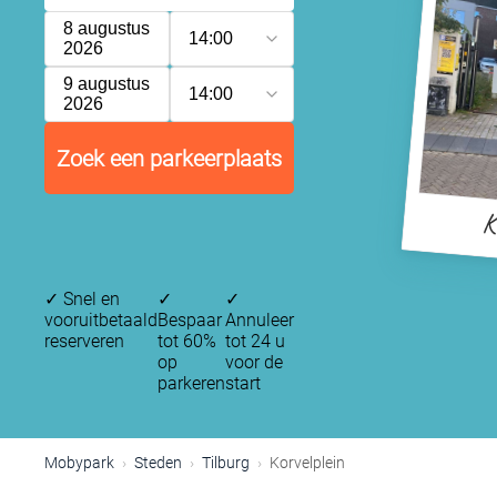
8 augustus
14:00
2026
9 augustus
14:00
2026
Zoek een parkeerplaats
K
✓
Snel en
✓
✓
vooruitbetaald
Bespaar
Annuleer
reserveren
tot 60%
tot 24 u
op
voor de
parkeren
start
Mobypark
Steden
Tilburg
Korvelplein