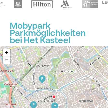
Mobypark
Parkmöglichkeiten
bei Het Kasteel
+
−
P
P
P