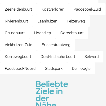
Zeeheldenbuurt
Kostverloren
Paddepoel-Zuid
Rivierenbuurt
Laanhuizen
Peizerweg
Grunobuurt
Hoendiep
Gorechtbuurt
Vinkhuizen-Zuid
Friesestraatweg
Korrewegbuurt
Oost-Indische buurt
Selwerd
Paddepoel-Noord
Stadspark
De Hoogte
Beliebte
Ziele in
der