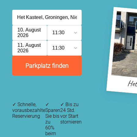
10. August
11:30
2026
11. August
11:30
2026
Parkplatz finden
Het
✓
Schnelle,
✓
✓
Bis zu
vorausbezahlte
Sparen
24 Std.
Reservierung
Sie bis
vor Start
zu
stornieren
60%
beim