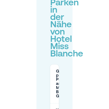
Parken
in
der
Nähe
von
Hotel
Miss
Blanche
Gibt es
privaten
Parkplatz
am Hotel
Miss
Blanche in
Groningen?