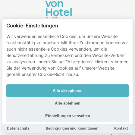
von
Hotel
Miss
Cookie-Einstellungen
Blanche
Wir verwenden essentielle Cookies, um unsere Website
funktionsfähig zu machen. Mit Ihrer Zustimmung können wir
Binnenstad
Oosterparkwijk
Korrewegwijk
auch nicht essentielle Cookies verwenden, um die
Benutzererfahrung zu verbessern und den Website-Verkehr
Zeeheldenbuurt
Rivierenbuurt
Kostverloren
zu analysieren. Indem Sie auf "Akzeptieren" klicken, stimmen
Sie der Verwendung von Cookies auf unserer Website
gemäß unserer Cookie-Richtlinie zu.
Laanhuizen
Grunobuurt
Gorechtbuurt
Paddepoel-Zuid
Peizerweg
Korrewegbuurt
Alle akzeptieren
Alle ablehnen
Hoendiep
Damsterbuurt
Oost-Indische buurt
Einstellungen verwalten
Vinkhuizen-Zuid
Stadspark
Selwerd
Datenschutz
Bedingungen und Konditionen
Kontakt