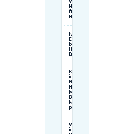
Was ist die
Höhenbeschränkung
für die Garage des
Hotel Miss Blanche?
Ist das Laden von
Elektrofahrzeugen
beim Parken im
Hotel Miss
Blanche möglich?
Kann ich
in der
Nähe des
Hotel
Miss
Blanche
kostenlos
parken?
Wie kann
ich im