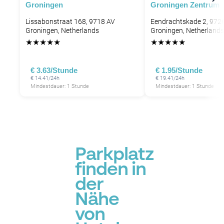
Groningen
Groningen Zentrum
Lissabonstraat 168, 9718 AV
Eendrachtskade 2, 972
Groningen, Netherlands
Groningen, Netherlands
★
★
★
★
★
★
★
★
★
★
€ 3.63/Stunde
€ 1.95/Stunde
€ 14.41/24h
€ 19.41/24h
Mindestdauer: 1 Stunde
Mindestdauer: 1 Stunde
Parkplatz
finden in
der
Nähe
von