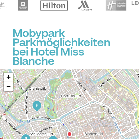
Mobypark
Parkmöglichkeiten
P
bei Hotel Miss
Blanche
+
−
P
P