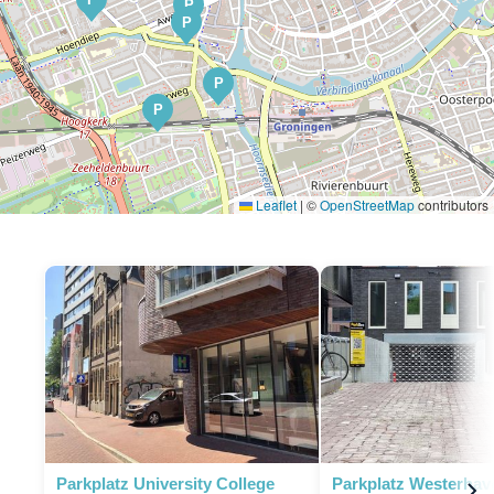
P
P
P
P
Leaflet
|
©
OpenStreetMap
contributors
P
P
Parkplatz University College
Parkplatz Westerhav