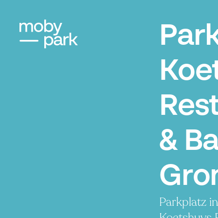
Park
Koe
Res
& Ba
Gro
Parkplatz i
Koetshuys 