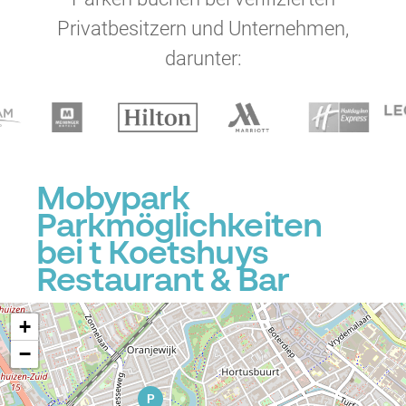
Privatbesitzern und Unternehmen,
darunter:
Mobypark
Parkmöglichkeiten
bei t Koetshuys
Restaurant & Bar
+
−
P