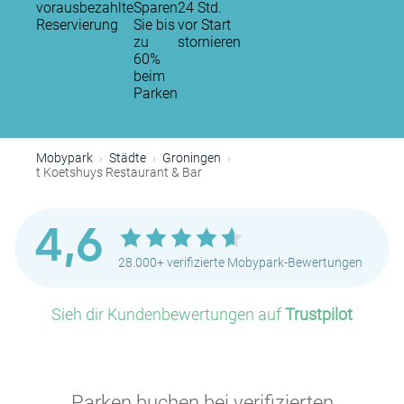
vorausbezahlte
Sparen
24 Std.
Reservierung
Sie bis
vor Start
zu
stornieren
60%
beim
Parken
Mobypark
Städte
Groningen
t Koetshuys Restaurant & Bar
4,6
28.000+ verifizierte Mobypark-Bewertungen
Sieh dir Kundenbewertungen auf
Trustpilot
Parken buchen bei verifizierten