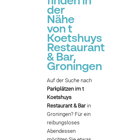
finden in
der
Nähe
von t
Koetshuys
Restaurant
& Bar,
Groningen
Auf der Suche nach
Parkplätzen im t
Koetshuys
Restaurant & Bar
in
Groningen? Für ein
reibungsloses
Abendessen
möchten Sie etwas,