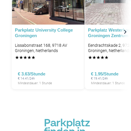
P
Parkplatz University College
Parkplatz Westerhav
Groningen
Groningen Zentrum
Lissabonstraat 168, 9718 AV
Eendrachtskade 2, 972
Groningen, Netherlands
Groningen, Netherlands
★
★
★
★
★
★
★
★
★
★
€ 3.63/Stunde
€ 1.95/Stunde
€ 14.41/24h
€ 19.41/24h
Mindestdauer: 1 Stunde
Mindestdauer: 1 Stunde
Parkplatz