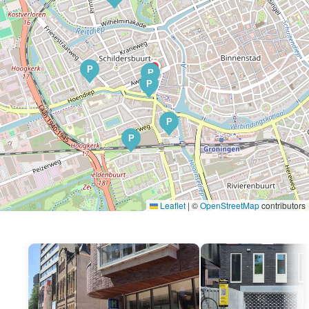
P
P
P
P
P
Leaflet
|
©
OpenStreetMap
contributors