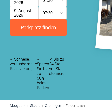
07:30
2026
9. August
07:30
2026
Parkplatz finden
✓
Schnelle,
✓
✓
Bis zu
vorausbezahlte
Sparen
24 Std.
Reservierung
Sie bis
vor Start
zu
stornieren
60%
beim
Parken
Mobypark
Städte
Groningen
Zuiderhaven