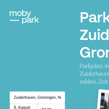
Par
Zui
Gro
Parkplatz i
Zuiderhave
zahlen, Zeit
8. August