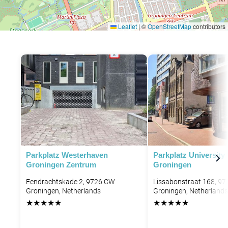
Leaflet
|
©
OpenStreetMap
contributors
P
P
Parkplatz Westerhaven
Parkplatz University
Groningen Zentrum
Groningen
Eendrachtskade 2, 9726 CW
Lissabonstraat 168, 97
Groningen, Netherlands
Groningen, Netherlands
★
★
★
★
★
★
★
★
★
★