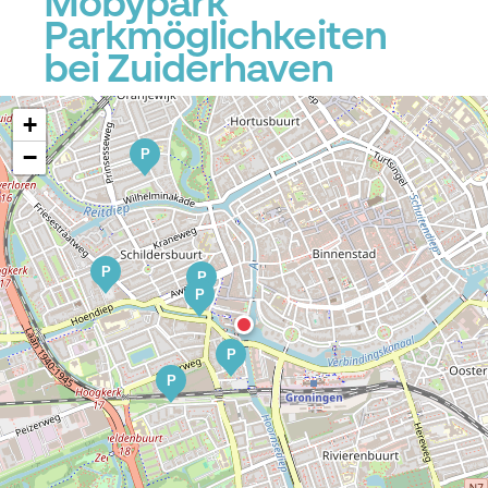
Mobypark
Parkmöglichkeiten
bei Zuiderhaven
+
−
P
P
P
P
P
P