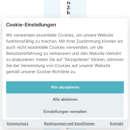
nach
Zeitintervallen
bepreist?
Cookie-Einstellungen
Kann ich
private
Wir verwenden essentielle Cookies, um unsere Website
Parkplätze
funktionsfähig zu machen. Mit Ihrer Zustimmung können wir
im Voraus
auch nicht essentielle Cookies verwenden, um die
für
Benutzererfahrung zu verbessern und den Website-Verkehr
Zuiderhaven
buchen?
zu analysieren. Indem Sie auf "Akzeptieren" klicken, stimmen
Sie der Verwendung von Cookies auf unserer Website
gemäß unserer Cookie-Richtlinie zu.
Gibt es
Tagesparkplätze
in der Nähe von
Alle akzeptieren
Zuiderhaven,
wenn ich
Alle ablehnen
mehrere
Stunden bleibe?
Einstellungen verwalten
Gibt es
Datenschutz
Bedingungen und Konditionen
Kontakt
Parkmöglichkeiten