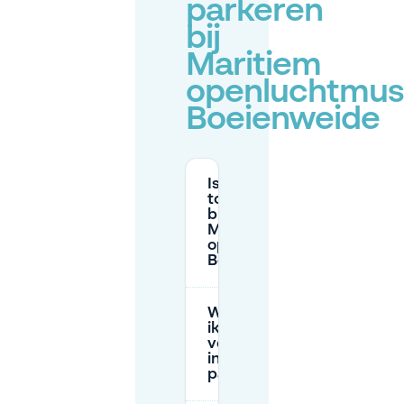
parkeren
bij
Maritiem
openluchtmu
Boeienweide
Is straatparkeren
toegestaan in de
buurt van
Maritiem
openluchtmuseum
Boeienweide?
Wat gebeurt er als
ik in een
vergunningenzone
in Antwerpen
parkeer?