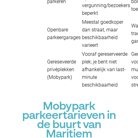
parkeren
bo
vergunning/bezoekers
toe
beperkt
Meestal goedkoper
Wa
Openbare
dan straat, maar
tra
parkeergarages
beschikbaarheid
gar
varieert
Vooraf gereserveerde
Ge
Gereseveerde
plek; je bent niet
voo
privéplekken
afhankelijk van last-
mu
(Mobypark)
minute
voo
beschikbaarheid
str
Mobypark
parkeertarieven in
de buurt van
Maritiem