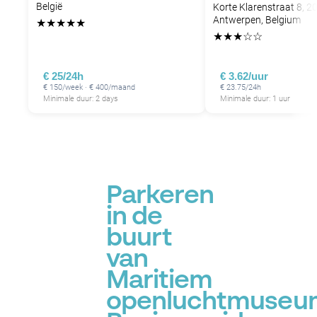
België
Korte Klarenstraat 8, 2
Antwerpen, Belgium
★
★
★
★
★
★
★
★
☆
☆
€ 25/24h
€ 3.62/uur
€ 150/week · € 400/maand
€ 23.75/24h
Minimale duur: 2 days
Minimale duur: 1 uur
Parkeren
in de
buurt
van
Maritiem
openluchtmuseu