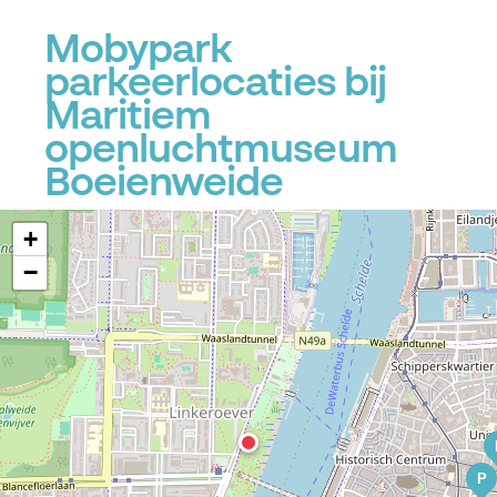
Mobypark
parkeerlocaties bij
Maritiem
openluchtmuseum
Boeienweide
+
−
P