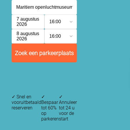
7 augustus
16:00
2026
8 augustus
16:00
2026
Zoek een parkeerplaats
✓
Snel en
✓
✓
vooruitbetaald
Bespaar
Annuleer
reserveren
tot 60%
tot 24 u
op
voor de
parkeren
start