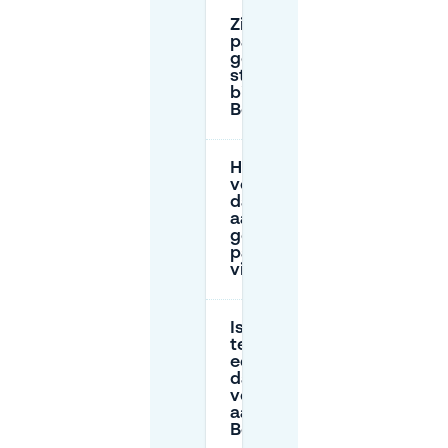
Zijn openbare
parkeergarages
goedkoper dan
straatparkeren
bij
Boeienweide?
Hoe kan ik
voorkomen
dat ik
aankom en
geen
parkeerplek
vind?
Is het beter om
te kiezen voor
een uurs- of
dagparkeeroptie
voor een bezoek
aan
Boeienweide?