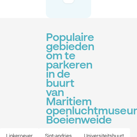
Populaire
gebieden
om te
parkeren
in de
buurt
van
Maritiem
openluchtmuseu
Boeienweide
Linkeroever
Sint-andries
Universiteitsbuurt