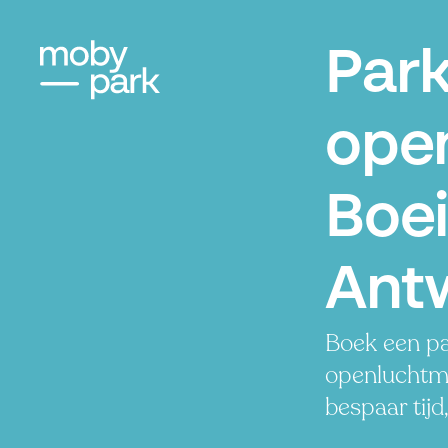
Park
ope
Boe
Ant
Boek een pa
openluchtm
bespaar tijd