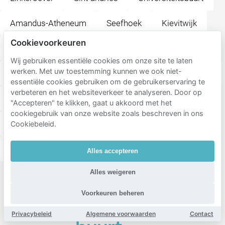
Amandus-Atheneum
Seefhoek
Kievitwijk
Cookievoorkeuren
Oud-Berchem
Kriekenhof
Wij gebruiken essentiële cookies om onze site te laten
werken. Met uw toestemming kunnen we ook niet-
Muggenberg - Arena
Rozemaai
Driekoningen
essentiële cookies gebruiken om de gebruikerservaring te
verbeteren en het websiteverkeer te analyseren. Door op
Menegem
Koornbloem
Schoonbroek
"Accepteren" te klikken, gaat u akkoord met het
cookiegebruik van onze website zoals beschreven in ons
Hertogvelden
Eksterlaar
Boterlaar - Silsburg
Cookiebeleid.
Waasdonk
Ertbrugge
Elsdonk
Alles accepteren
Alles weigeren
Populaire
bestemmingen
Voorkeuren beheren
in de
Privacybeleid
Algemene voorwaarden
Contact