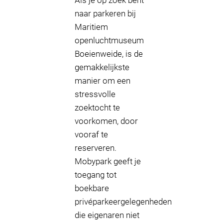
Als je op zoek bent
naar parkeren bij
Maritiem
openluchtmuseum
Boeienweide, is de
gemakkelijkste
manier om een
stressvolle
zoektocht te
voorkomen, door
vooraf te
reserveren.
Mobypark geeft je
toegang tot
boekbare
privéparkeergelegenheden
die eigenaren niet