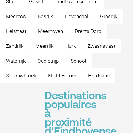
Strijp
Gestel
Eindhoven centrum
Meerbos
Bosrijk
Lievendaal
Grasrijk
Heistraat
Meerhoven
Drents Dorp
Zandrijk
Meerrijk
Hurk
Zwaanstraat
Waterrijk
Oud-strijp
Schoot
Schouwbroek
Flight Forum
Herdgang
Destinations
populaires
à
proximité
d’Eindhovense