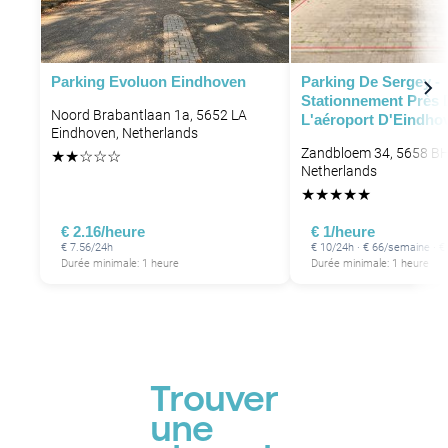
Parking Evoluon Eindhoven
Parking De Sergey -
Stationnement Près 
Noord Brabantlaan 1a, 5652 LA
L'aéroport D'Eindho
Eindhoven, Netherlands
Zandbloem 34, 5658 BH
★
★
☆
☆
☆
Netherlands
★
★
★
★
★
€ 2.16/heure
€ 1/heure
€ 7.56/24h
€ 10/24h · € 66/semaine · 
Durée minimale: 1 heure
Durée minimale: 1 heure
Trouver
une