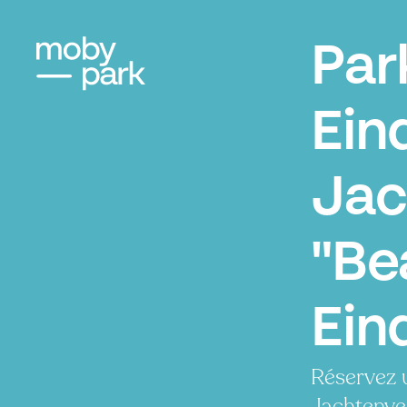
Par
Ein
Jac
"Bea
Ein
Réservez 
Jachtenver