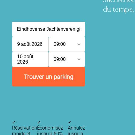
du temps, 
9 août 2026
09:00
10 août
09:00
2026
Trouver un parking
✓
✓
✓
Réservation
Économisez
Annulez
rapide et
jusqu'à 60%
jusqu’à