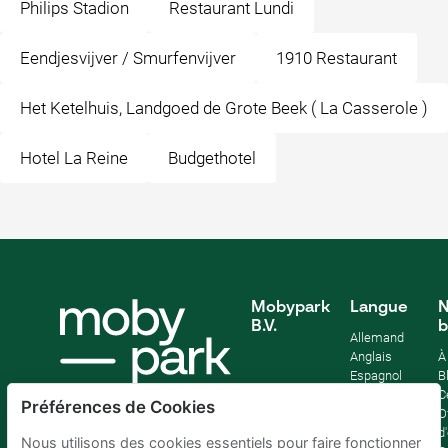
Philips Stadion
Restaurant Lundi
Eendjesvijver / Smurfenvijver
1910 Restaurant
Het Ketelhuis, Landgoed de Grote Beek ( La Casserole )
Hotel La Reine
Budgethotel
Mobypark
Langue
N
B.V.
b
Allemand
Anglais
À
Espagnol
B
Français
C
Préférences de Cookies
Italien
O
Néerlandais
d
Nous utilisons des cookies essentiels pour faire fonctionner