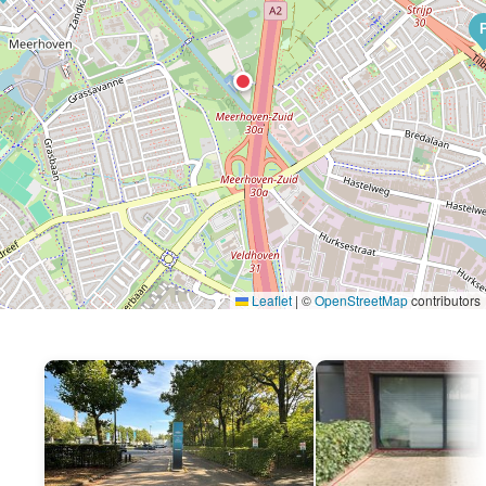
Leaflet
|
©
OpenStreetMap
contributors