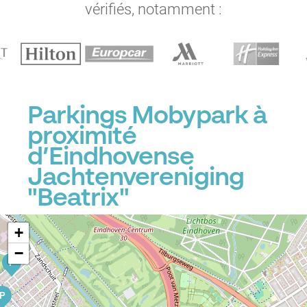
vérifiés, notamment :
Parkings Mobypark à
proximité
d’Eindhovense
Jachtenvereniging
"Beatrix"
+
−
P
P