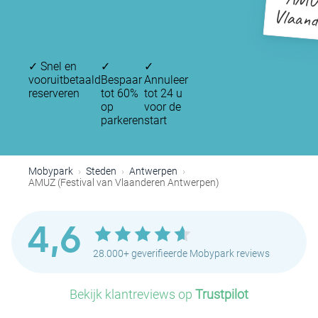
AMUZ
Vlaand
✓
Snel en
✓
✓
vooruitbetaald
Bespaar
Annuleer
reserveren
tot 60%
tot 24 u
op
voor de
parkeren
start
Mobypark
Steden
Antwerpen
AMUZ (Festival van Vlaanderen Antwerpen)
4,6
28.000+ geverifieerde Mobypark reviews
Bekijk klantreviews op
Trustpilot