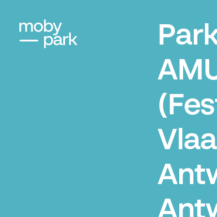
Par
AM
(Fes
Vla
Ant
Ant