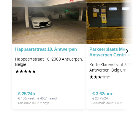
P
Happaertstraat 10, Antwerpen
Parkeerplaats Meir 
Antwerpen Centrum
Happaertstraat 10, 2000 Antwerpen,
België
Korte Klarenstraat 8, 2
Antwerpen, Belgium
★
★
★
★
★
★
★
★
☆
☆
€ 25/24h
€ 3.62/uur
€ 150/week · € 400/maand
€ 23.75/24h
Minimale duur: 2 days
Minimale duur: 1 uur