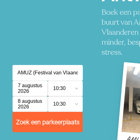
Boek een pa
buurt van A
Vlaanderen 
minder, besp
stress.
7 augustus
10:30
2026
8 augustus
10:30
2026
Zoek een parkeerplaats