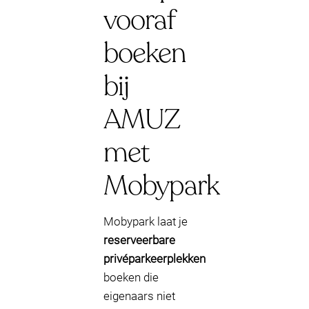
vooraf
boeken
bij
AMUZ
met
Mobypark
Mobypark laat je
reserveerbare
privéparkeerplekken
boeken die
eigenaars niet