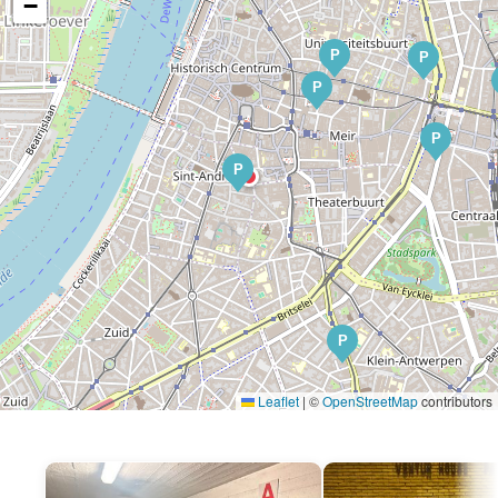
−
P
P
P
P
P
P
Leaflet
|
©
OpenStreetMap
contributors
P