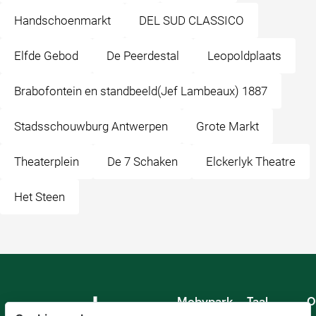
Handschoenmarkt
DEL SUD CLASSICO
Elfde Gebod
De Peerdestal
Leopoldplaats
Brabofontein en standbeeld(Jef Lambeaux) 1887
Stadsschouwburg Antwerpen
Grote Markt
Theaterplein
De 7 Schaken
Elckerlyk Theatre
Het Steen
Mobypark
Taal
O