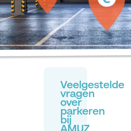
Veelgestelde
vragen
over
parkeren
bij
AMUZ