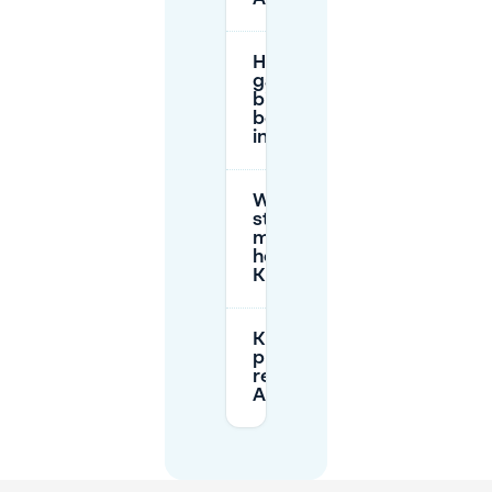
Hebben
garages
bij AMUZ
beperkte
inrijtijden?
Welke
straatparkeerregels
moet ik in de gaten
houden rond
Kammenstraat?
Kan ik vooraf
privéparkeerplek
reserveren voor
AMUZ?