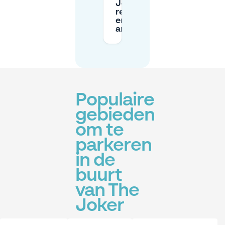
Joker
reserveren
en
annuleren?
Populaire
gebieden
om te
parkeren
in de
buurt
van The
Joker