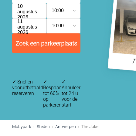
10
10:00
augustus
2026
11
10:00
augustus
2026
Zoek een parkeerplaats
T
✓
Snel en
✓
✓
vooruitbetaald
Bespaar
Annuleer
reserveren
tot 60%
tot 24 u
op
voor de
parkeren
start
Mobypark
Steden
Antwerpen
The Joker