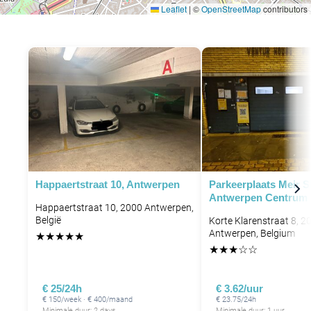
Leaflet
|
©
OpenStreetMap
contributors
P
P
Happaertstraat 10, Antwerpen
Parkeerplaats Meir 
Antwerpen Centrum
Happaertstraat 10, 2000 Antwerpen,
België
Korte Klarenstraat 8, 2
Antwerpen, Belgium
★
★
★
★
★
★
★
★
☆
☆
€ 25/24h
€ 3.62/uur
€ 150/week · € 400/maand
€ 23.75/24h
Minimale duur: 2 days
Minimale duur: 1 uur