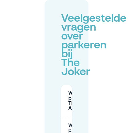
Veelgestelde
vragen
over
parkeren
bij
The
Joker
Waar kan ik
parkeren bij
The Joker in
Antwerpen?
Welke
parkeerregels