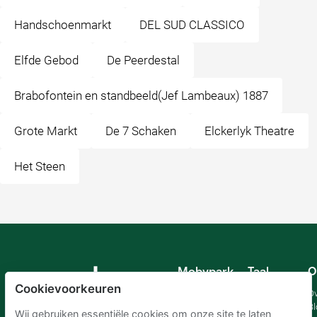
Handschoenmarkt
DEL SUD CLASSICO
Elfde Gebod
De Peerdestal
Brabofontein en standbeeld(Jef Lambeaux) 1887
Grote Markt
De 7 Schaken
Elckerlyk Theatre
Het Steen
Mobypark
Taal
O
B.V.
Cookievoorkeuren
Duits
Ov
Engels
Bl
Wij gebruiken essentiële cookies om onze site te laten