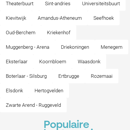
Theaterbuurt
Sint-andries
Universiteitsbuurt
Kievitwijk
Amandus-Atheneum
Seefhoek
Oud-Berchem
Kriekenhof
Muggenberg - Arena
Driekoningen
Menegem
Eksterlaar
Koornbloem
Waasdonk
Boterlaar - Silsburg
Ertbrugge
Rozemaai
Elsdonk
Hertogvelden
Zwarte Arend - Ruggeveld
Populaire