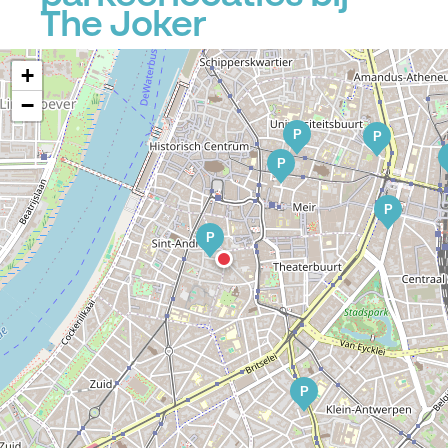
The Joker
+
−
P
P
P
P
P
P