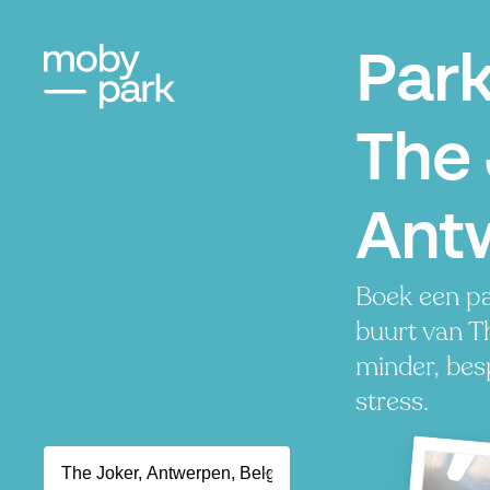
Par
The 
Ant
Boek een pa
buurt van T
minder, besp
stress.