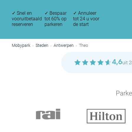
✓
Snel en
✓
Bespaar
✓
Annuleer
vooruitbetaald
tot 60% op
tot 24 u voor
reserveren
parkeren
de start
Mobypark
Steden
Antwerpen
Theo
4,6
uit 
Parke