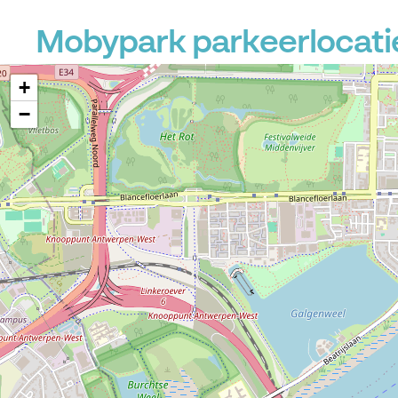
Mobypark parkeerlocatie
+
−