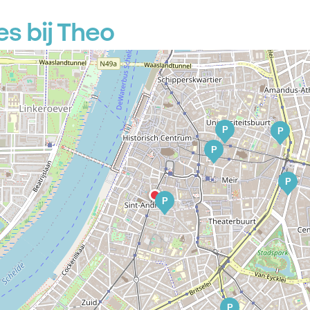
P
P
s bij Theo
P
P
P
P
P
P