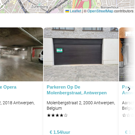
Leaflet
|
©
OpenStreetMap
contributors
P
e Opera
Parkeren Op De
Parke
Molenbergstraat, Antwerpen
Antwe
22, 2018 Antwerpen,
Molenbergstraat 2, 2000 Antwerpen,
Aarsch
Belgium
Belgiu
★
★
★
★
☆
☆
☆
☆
€ 1.54/uur
€ 1.