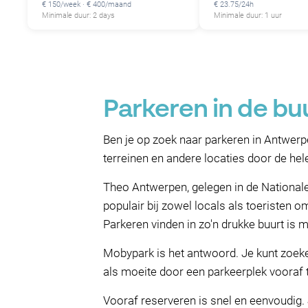
€ 150/week · € 400/maand
€ 23.75/24h
Minimale duur: 2 days
Minimale duur: 1 uur
Parkeren in de bu
Ben je op zoek naar parkeren in Antwerp
terreinen en andere locaties door de hel
Theo Antwerpen, gelegen in de Nationalestr
populair bij zowel locals als toeristen 
Parkeren vinden in zo'n drukke buurt is mo
Mobypark is het antwoord. Je kunt zoeken
als moeite door een parkeerplek vooraf t
Vooraf reserveren is snel en eenvoudig. 