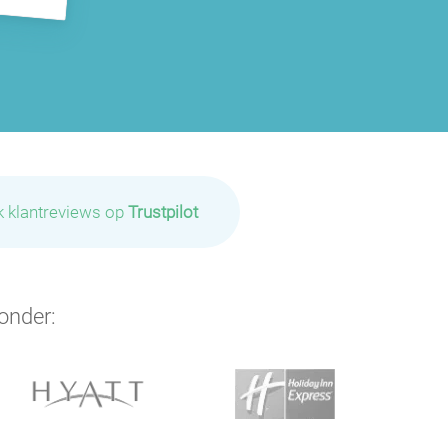
k klantreviews op
Trustpilot
onder:
P