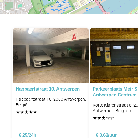
Happaertstraat 10, Antwerpen
Parkeerplaats Meir 
Antwerpen Centrum
Happaertstraat 10, 2000 Antwerpen,
België
Korte Klarenstraat 8, 2
Antwerpen, Belgium
★
★
★
★
★
★
★
★
☆
☆
€ 25/24h
€ 3.62/uur