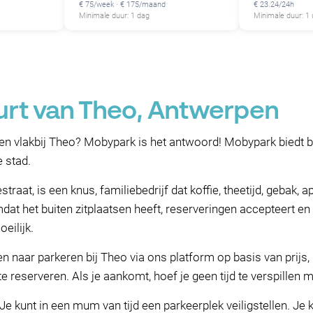
€ 75/week · € 175/maand
€ 23.24/24h
Minimale duur: 1 dag
Minimale duur: 1 
urt van Theo, Antwerpen
en vlakbij Theo? Mobypark is het antwoord! Mobypark biedt b
e stad.
aat, is een knus, familiebedrijf dat koffie, theetijd, gebak, ap
omdat het buiten zitplaatsen heeft, reserveringen accepteert e
eilijk.
 naar parkeren bij Theo via ons platform op basis van prijs, l
e reserveren. Als je aankomt, hoef je geen tijd te verspillen 
Je kunt in een mum van tijd een parkeerplek veiligstellen. Je 